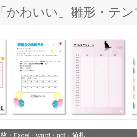
ド「かわいい」雛形・テン
Excel・word・pdf」値札