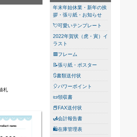
年末年始休業・新年の挨
拶・張り紙・お知らせ
💘可愛いテンプレート
2022年賀状（虎・寅）イ
ラスト
🟥フレーム
📝張り紙・ポスター
🔃書類送付状
🎈パワーポイント
値札
📜領収書
📕FAX送付状
🛃会計報告書
🛍在庫管理表