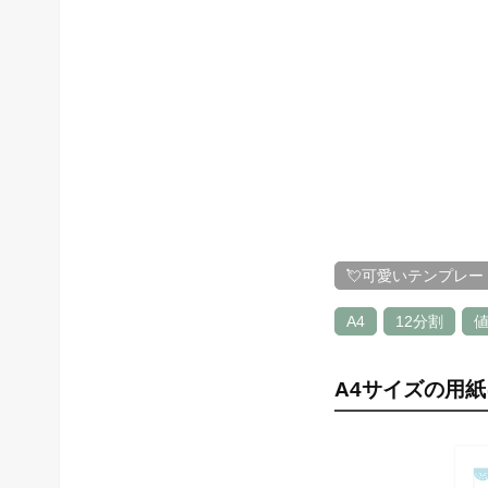
💘可愛いテンプレー
A4
12分割
A4サイズの用