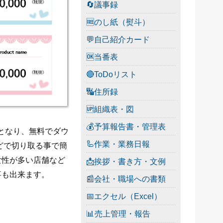
🔄議事録
🆓のし紙（熨斗）
💬自己紹介カード
🆗当番表
🔴ToDoリスト
🔣住所録
🆙組織表・図
💰予算報告書・管理表
ートとなり、無料でダウ
🦾作業・業務日報
どで切り取る事で簡
女性が多い店舗など
📩挨拶・書き方・文例
事も出来ます。
📰会社・職場への書類
📅エクセル（Excel）
📊売上管理・報告