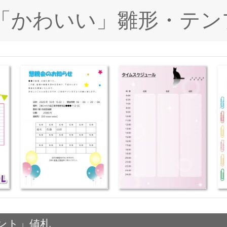
ド「かわいい」雛形・テン
ント」値札