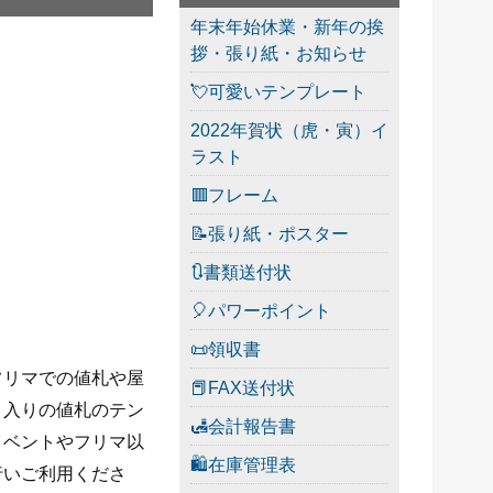
年末年始休業・新年の挨
拶・張り紙・お知らせ
💘可愛いテンプレート
2022年賀状（虎・寅）イ
ラスト
🟥フレーム
📝張り紙・ポスター
🔃書類送付状
🎈パワーポイント
📜領収書
フリマでの値札や屋
📕FAX送付状
ト入りの値札のテン
🛃会計報告書
イベントやフリマ以
🛍在庫管理表
行いご利用くださ