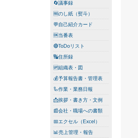
🔄議事録
🆓のし紙（熨斗）
💬自己紹介カード
🆗当番表
🔴ToDoリスト
🔣住所録
🆙組織表・図
💰予算報告書・管理表
🦾作業・業務日報
📩挨拶・書き方・文例
📰会社・職場への書類
📅エクセル（Excel）
📊売上管理・報告