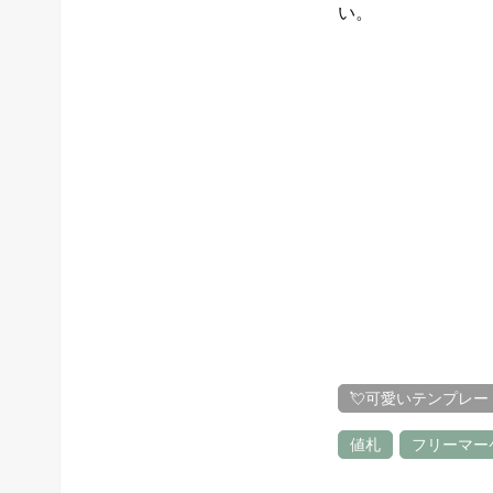
い。
💘可愛いテンプレー
値札
フリーマー