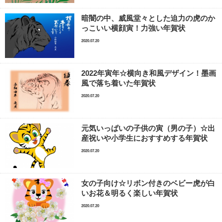
暗闇の中、威風堂々とした迫力の虎のか
っこいい横顔寅！力強い年賀状
2020.07.20
2022年寅年☆横向き和風デザイン！墨画
風で落ち着いた年賀状
2020.07.20
元気いっぱいの子供の寅（男の子）☆出
産祝いや小学生におすすめする年賀状
2020.07.20
女の子向け☆リボン付きのベビー虎が白
いお花＆明るく楽しい年賀状
2020.07.20