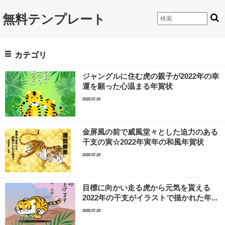
無料テンプレート
カテゴリ
ジャングルに住む虎の親子が2022年の幸
運を願った心温まる年賀状
2020.07.20
金屏風の前で威風堂々とした迫力のある
干支の寅☆2022年寅年の和風年賀状
2020.07.20
目標に向かい走る虎から元気を貰える
2022年の干支がイラストで描かれた年...
2020.07.20