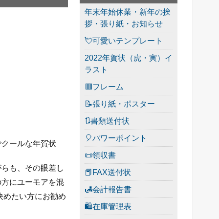
年末年始休業・新年の挨
拶・張り紙・お知らせ
💘可愛いテンプレート
2022年賀状（虎・寅）イ
ラスト
🟥フレーム
📝張り紙・ポスター
🔃書類送付状
🎈パワーポイント
でクールな年賀状
📜領収書
がらも、その眼差し
📕FAX送付状
の方にユーモアを混
🛃会計報告書
決めたい方にお勧め
🛍在庫管理表