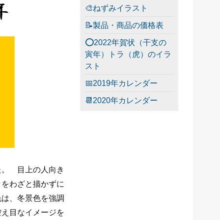
🎨ねずみイラスト
📝製品・商品の価格表
⭕2022年賀状（干支の
寅年）トラ（虎）のイラ
スト
📅2019年カレンダー
📆2020年カレンダー
た。 目上の人向き
ラをわざと描かずに
色は、冬景色を強調
控え目なイメージを