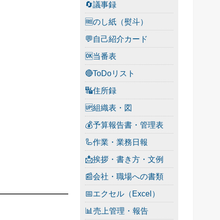
🔄議事録
🆓のし紙（熨斗）
💬自己紹介カード
🆗当番表
🔴ToDoリスト
🔣住所録
🆙組織表・図
💰予算報告書・管理表
🦾作業・業務日報
📩挨拶・書き方・文例
📰会社・職場への書類
📅エクセル（Excel）
📊売上管理・報告