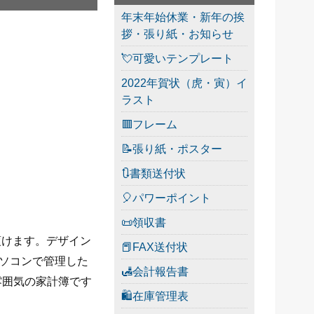
年末年始休業・新年の挨
拶・張り紙・お知らせ
💘可愛いテンプレート
2022年賀状（虎・寅）イ
ラスト
🟥フレーム
📝張り紙・ポスター
🔃書類送付状
🎈パワーポイント
📜領収書
用頂けます。デザイン
📕FAX送付状
・パソコンで管理した
🛃会計報告書
雰囲気の家計簿です
🛍在庫管理表