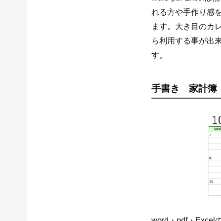
れる方や手作り感
ます。大き目のカ
ら利用する事が出
す。
手書き 家計簿
word・pdf・Ex