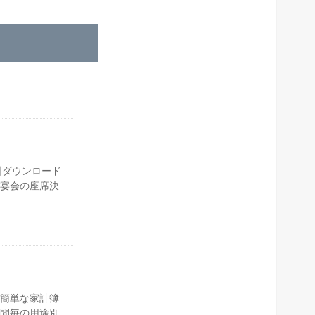
料ダウンロード
。宴会の座席決
簡単な家計簿
間毎の用途別