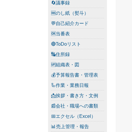
🔄議事録
🆓のし紙（熨斗）
💬自己紹介カード
🆗当番表
🔴ToDoリスト
🔣住所録
🆙組織表・図
💰予算報告書・管理表
🦾作業・業務日報
📩挨拶・書き方・文例
📰会社・職場への書類
📅エクセル（Excel）
📊売上管理・報告