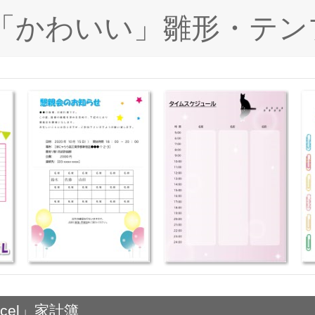
ド「かわいい」雛形・テン
xcel」家計簿