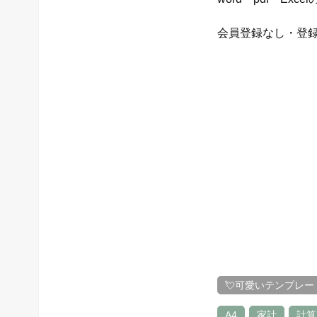
会員登録なし・登
💘可愛いテンプレー
A4
家計
計算