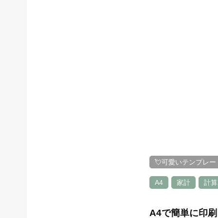
💘可愛いテンプレー
A4
家計
計算
A4で簡単に印