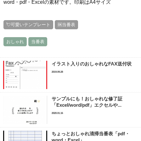
word・pdf・Excelの素材です。印刷はA4サイズ
💘可愛いテンプレート
🆗当番表
おしゃれ
当番表
イラスト入りのおしゃれなFAX送付状
2019.09.28
サンプルにも！おしゃれな修了証
「Excel/word/pdf」エクセルや...
2020.01.16
ちょっとおしゃれ清掃当番表「pdf・
word・Excel」