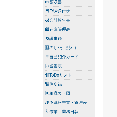
📜領収書
📕FAX送付状
🛃会計報告書
🛍在庫管理表
🔄議事録
🆓のし紙（熨斗）
💬自己紹介カード
🆗当番表
🔴ToDoリスト
🔣住所録
🆙組織表・図
💰予算報告書・管理表
🦾作業・業務日報