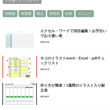
💘可愛いテンプレート
幼稚園
保育園
献立
保育所
給食
メニュー
エクセル・ワードで項目編集！お手伝い
でお小遣い表
2019.12.24
ネコのイラストword・Excel・pdfチェ
ックリスト
2019.10.10
作り方が簡単！1週間のイラスト入り献
立表
2021.06.07