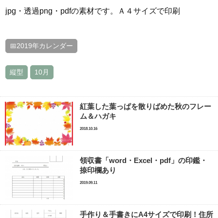
jpg・透過png・pdfの素材です。Ａ４サイズで印刷
📅2019年カレンダー
縦型
10月
紅葉した葉っぱを散りばめた秋のフレー
ム＆ハガキ
2018.10.16
領収書「word・Excel・pdf」の印鑑・
捺印欄あり
2019.09.11
手作り＆手書きにA4サイズで印刷！住所