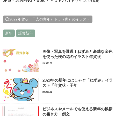
JPG・透過PNG・word・ＰＤＦハガキサイズで印刷
⭕2022年賀状（干支の寅年）トラ（虎）のイラスト
新年
謹賀新年
画像・写真を透過！ねずみと豪華な金色
を使った桜の花のイラスト年賀状
2019.01.20
2020年の新年にはしゃぐ「ねずみ」イラ
スト「年賀状・子年」
2019.01.01
ビジネスやメールでも使える新年の挨拶
の書き方・例文