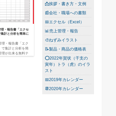
📩挨拶・書き方・文例
📰会社・職場への書類
📅エクセル（Excel）
管理・報告書「エクセ
📊売上管理・報告
で集計と分析を簡単に
🎨ねずみイラスト
管理・報告書「エク
」で集計と分析を簡
📝製品・商品の価格表
管理が出来る無料テ
⭕2022年賀状（干支の
.
寅年）トラ（虎）のイラ
スト
📅2019年カレンダー
📆2020年カレンダー