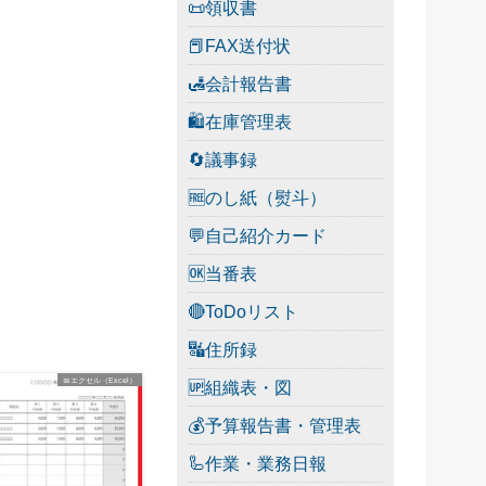
📜領収書
📕FAX送付状
🛃会計報告書
🛍在庫管理表
🔄議事録
🆓のし紙（熨斗）
💬自己紹介カード
🆗当番表
🔴ToDoリスト
🔣住所録
📅エクセル（Excel）
🆙組織表・図
💰予算報告書・管理表
🦾作業・業務日報