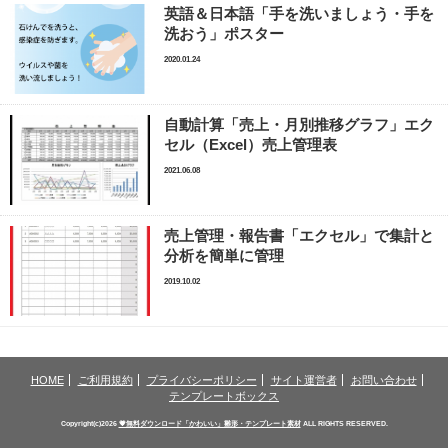
英語＆日本語「手を洗いましょう・手を
洗おう」ポスター
2020.01.24
自動計算「売上・月別推移グラフ」エク
セル（Excel）売上管理表
2021.06.08
売上管理・報告書「エクセル」で集計と
分析を簡単に管理
2019.10.02
HOME
ご利用規約
プライバシーポリシー
サイト運営者
お問い合わせ
テンプレートボックス
Copyright(c)2026
💗無料ダウンロード「かわいい」雛形・テンプレート素材
ALL RIGHTS RESERVED.