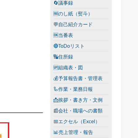
🔄議事録
🆓のし紙（熨斗）
💬自己紹介カード
🆗当番表
🔴ToDoリスト
🔣住所録
🆙組織表・図
💰予算報告書・管理表
🦾作業・業務日報
📩挨拶・書き方・文例
📰会社・職場への書類
📅エクセル（Excel）
📊売上管理・報告