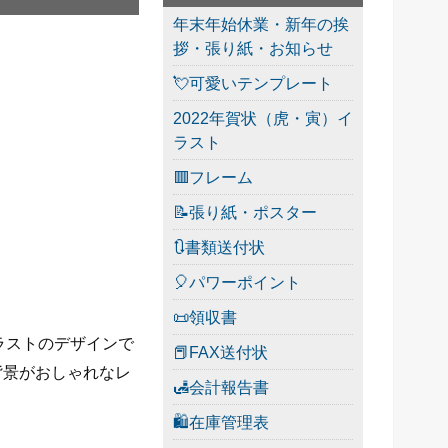
年末年始休業・新年の挨
拶・張り紙・お知らせ
💘可愛いテンプレート
2022年賀状（虎・寅）イ
ラスト
🟥フレーム
📝張り紙・ポスター
🔃書類送付状
🎈パワーポイント
📜領収書
イラストのデザインで
📕FAX送付状
背景がおしゃれなレ
🛃会計報告書
🛍在庫管理表