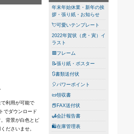
年末年始休業・新年の挨
拶・張り紙・お知らせ
💘可愛いテンプレート
2022年賀状（虎・寅）イ
ラスト
🟥フレーム
📝張り紙・ポスター
🔃書類送付状
🎈パワーポイント
ム
📜領収書
途で利用が可能で
📕FAX送付状
トでダウンロード
🛃会計報告書
す。背景が白色とピ
🛍在庫管理表
用くださいませ。