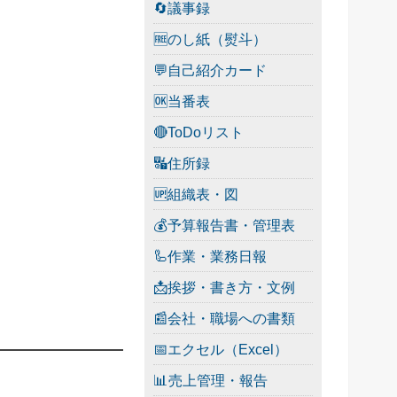
🔄議事録
🆓のし紙（熨斗）
💬自己紹介カード
🆗当番表
🔴ToDoリスト
🔣住所録
🆙組織表・図
💰予算報告書・管理表
🦾作業・業務日報
📩挨拶・書き方・文例
📰会社・職場への書類
📅エクセル（Excel）
📊売上管理・報告