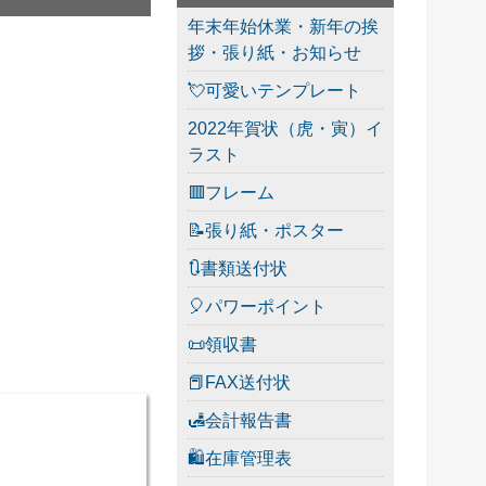
年末年始休業・新年の挨
拶・張り紙・お知らせ
💘可愛いテンプレート
2022年賀状（虎・寅）イ
ラスト
🟥フレーム
📝張り紙・ポスター
🔃書類送付状
🎈パワーポイント
📜領収書
📕FAX送付状
🛃会計報告書
🛍在庫管理表