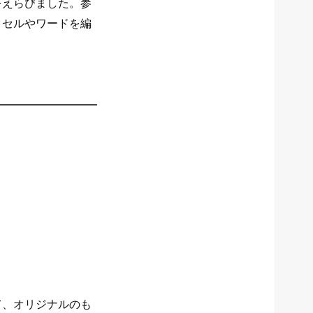
をえらびました。参
クセルやワードを編
て、オリジナルのも