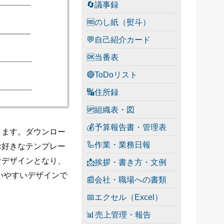
🔄議事録
🆓のし紙（熨斗）
💬自己紹介カード
🆗当番表
🔴ToDoリスト
🔣住所録
🆙組織表・図
💰予算報告書・管理表
ります。ダウンロー
🦾作業・業務日報
お好きなテンプレー
なデザインとなり、
📩挨拶・書き方・文例
いやすいデザインで
📰会社・職場への書類
📅エクセル（Excel）
📊売上管理・報告