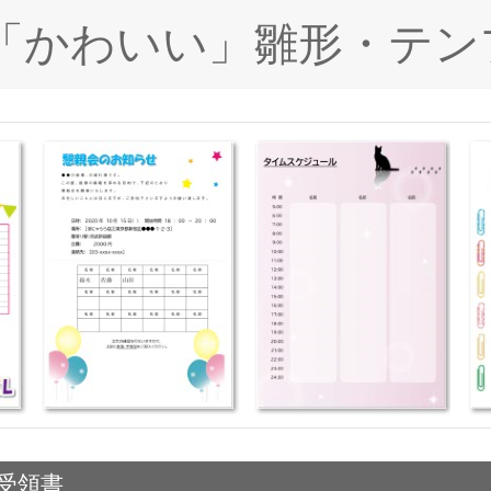
ド「かわいい」雛形・テン
銭受領書