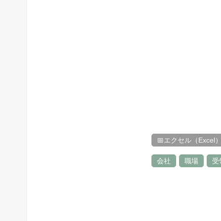
📅エクセル（Excel
会社
職場
受