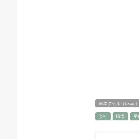
📅エクセル（Excel
会社
職場
受