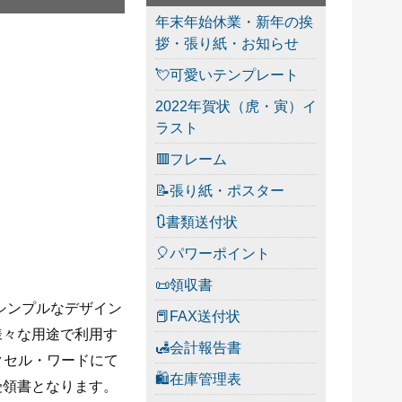
年末年始休業・新年の挨
拶・張り紙・お知らせ
💘可愛いテンプレート
2022年賀状（虎・寅）イ
ラスト
🟥フレーム
📝張り紙・ポスター
🔃書類送付状
🎈パワーポイント
📜領収書
。シンプルなデザイン
📕FAX送付状
様々な用途で利用す
🛃会計報告書
クセル・ワードにて
🛍在庫管理表
受領書となります。