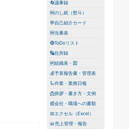
🔄議事録
🆓のし紙（熨斗）
💬自己紹介カード
🆗当番表
🔴ToDoリスト
🔣住所録
🆙組織表・図
💰予算報告書・管理表
🦾作業・業務日報
📩挨拶・書き方・文例
📰会社・職場への書類
📅エクセル（Excel）
📊売上管理・報告