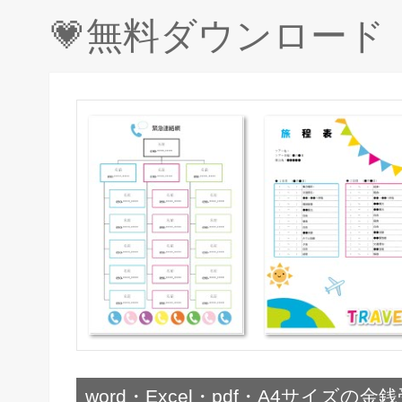
💗無料ダウンロー
word・Excel・pdf・A4サイズの金