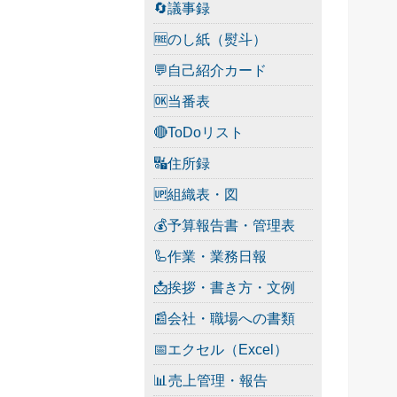
🔄議事録
🆓のし紙（熨斗）
💬自己紹介カード
🆗当番表
🔴ToDoリスト
🔣住所録
🆙組織表・図
💰予算報告書・管理表
🦾作業・業務日報
📩挨拶・書き方・文例
📰会社・職場への書類
📅エクセル（Excel）
📊売上管理・報告