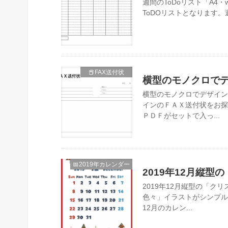
週間のToDoリスト「A4・
ToDOリストとなります。
📕FAX送付状
横型のモノクロでデ
横型のモノクロでデザイン
インのＦＡＸ送付状をお探
ＰＤＦがセットで入っ...
📅2019年カレンダー
2019年12月縦型
2019年12月縦型の「
色々」イラストがシンプル
12月のカレン...