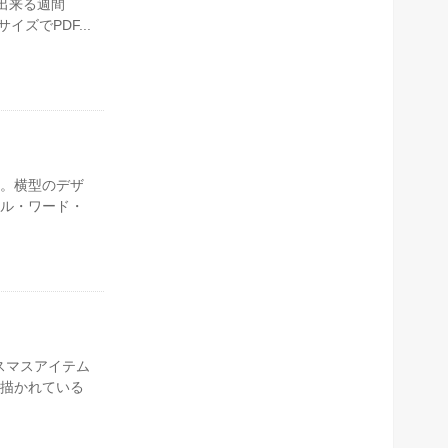
が出来る週間
ズでPDF...
。横型のデザ
ル・ワード・
スマスアイテム
描かれている