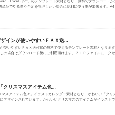
word・Excel・pdf」のテンプレート素材となり、無料でダウンロード
週単位でやる事や予定を管理したい場合に便利に使う事が出来ます。A4サイ
ザインが使いやすいＦＡＸ送...
が使いやすいＦＡＸ送付状の無料で使えるテンプレート素材となります
しの場合はダウンロード後にご利用頂けます。ＺＩＰファイルにエクセ
の「クリスマスアイテム色...
クリスマスアイテム色々」イラストカレンダー素材となり、かわいい「クリ
にデザインされています。かわいいクリスマスのアイテムがイラストで