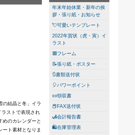
年末年始休業・新年の挨
拶・張り紙・お知らせ
💘可愛いテンプレート
2022年賀状（虎・寅）イ
ラスト
🟥フレーム
📝張り紙・ポスター
🔃書類送付状
🎈パワーポイント
📜領収書
「雪の結晶と冬」イラ
📕FAX送付状
イラストで表現され
🛃会計報告書
すすめのカレンダーと
🛍在庫管理表
プレート素材となりま