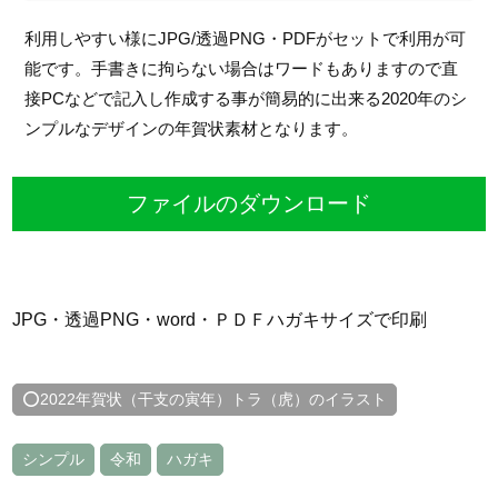
利用しやすい様にJPG/透過PNG・PDFがセットで利用が可
能です。手書きに拘らない場合はワードもありますので直
接PCなどで記入し作成する事が簡易的に出来る2020年のシ
ンプルなデザインの年賀状素材となります。
ファイルのダウンロード
JPG・透過PNG・word・ＰＤＦハガキサイズで印刷
⭕2022年賀状（干支の寅年）トラ（虎）のイラスト
シンプル
令和
ハガキ